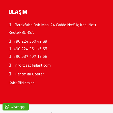
ULAŞIM
Barakfakih Osb Mah. 24 Cadde No:8 İç Kapı No:1
Kestel/BURSA
+90 224 360 42 89
+90 224 361 75 65
+90 537 407 12 68
info@sadikplast.com
Harita' da Göster
Kvkk Bildirimleri
Whatsapp